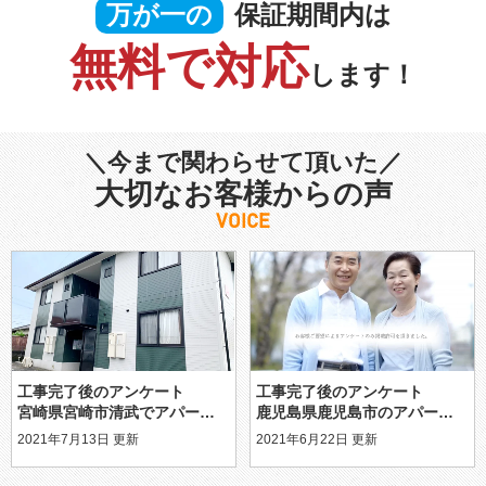
万が一の
保証期間内は
無料で対応
します！
＼今まで関わらせて頂いた／
大切なお客様からの声
VOICE
工事完了後のアンケート
工事完了後のアンケート
宮崎県宮崎市清武でアパート2棟デザイン塗装を行った感想
鹿児島県鹿児島市のアパート塗装を終えたお客様より頂いたアンケート
2021年7月13日 更新
2021年6月22日 更新