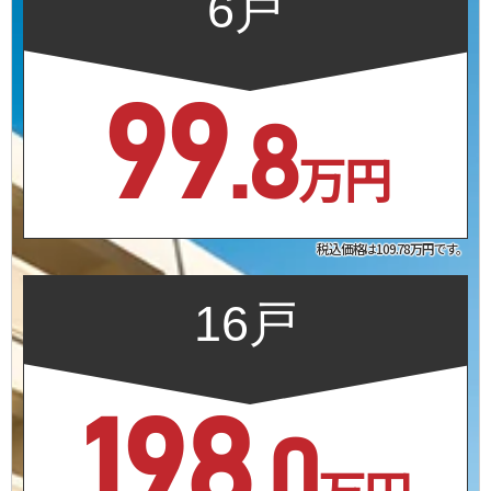
6戸
99
.8
万円
税込価格は109.78万円です。
16戸
198
.0
万円