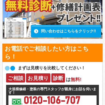
問い合わせはこちらをクリック!!
お電話でご相談したい方はこち
ら！
まずは見積りを比較してください！
ご相談
お見積り
診断
は
無料!
大規模修繕・塗装の専門スタッフが親身にお話を伺いま
す！
0120-106-707