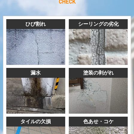
CHECK
ひび割れ
シーリングの劣化
漏水
塗装の剥がれ
タイルの欠損
色あせ・コケ