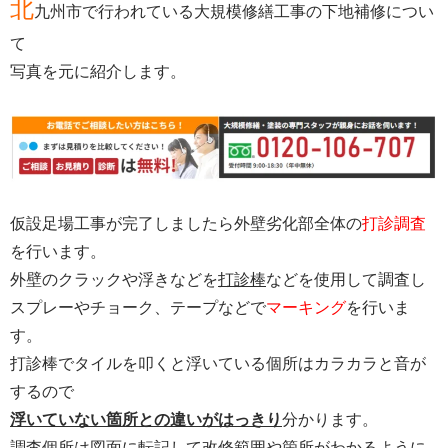
北
九州市で行われている大規模修繕工事の下地補修につい
て
写真を元に紹介します。
仮設足場工事が完了しましたら外壁劣化部全体の
打診調査
を行います。
外壁のクラックや浮きなどを
打診棒
などを使用して調査し
スプレーやチョーク、テープなどで
マーキング
を行いま
す。
打診棒でタイルを叩くと浮いている個所はカラカラと音が
するので
浮いていない箇所との違いがはっきり
分かります。
調査個所は図面に転記して改修範囲や箇所がわかるように