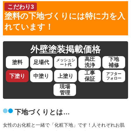
こだわり3
塗料の下地づくりには特に力を入
れています！
外壁塗装
掲載価格
高圧
下地
メッシュシ
塗料
足場代
ート代
洗浄
補修
工事
アフター
下塗り
中塗り
上塗り
保証
フォロー
現場
管理
下地づくりとは…
女性のお化粧と一緒で「化粧下地」です！人それぞれお肌