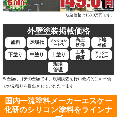
税込価格は163.9万円です。
外壁塗装
掲載価格
高圧
下地
メッシュシ
塗料
足場代
ート代
洗浄
補修
工事
アフター
下塗り
中塗り
上塗り
保証
フォロー
現場
管理
※金額は目安の金額です。現場調査を行い最終的に㎡単価
でお見積りを提出させていただきます。
国内一流塗料メーカーエスケー
化研のシリコン塗料をラインナ