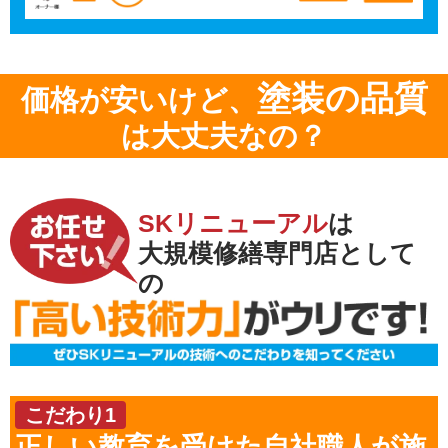
塗装の品質
価格が安いけど、
は大丈夫なの？
SKリニューアル
は
大規模修繕専門店として
の
こだわり1
正しい教育を受けた自社職人が施