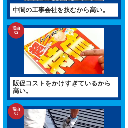
中間の工事会社を挟むから高い。
理由
02
販促コストをかけすぎているから
高い。
理由
03