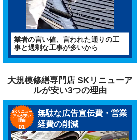
業者の言い値、言われた通りの工
事と過剰な工事が多いから
大規模修繕専門店 SKリニューア
ルが安い3つの理由
無駄な広告宣伝費・営業
SKリニュー
アルが
安い
理由
経費の削減
01