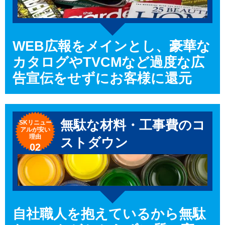
WEB広報をメインとし、豪華な
カタログやTVCMなど過度な広
告宣伝をせずにお客様に還元
無駄な材料・工事費のコ
SKリニュー
アルが
安い
理由
ストダウン
02
自社職人を抱えているから無駄