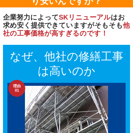
り安いんですか？
企業努力によって
SKリニューアル
は
お
求め安く提供できていますが
そもそも
他
社の工事価格が高すぎるのです！
なぜ、他社の
修繕工事
は高いのか
理由
01